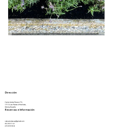
Dirección
Carrer de les Roses nº4,
17172 Les Planes d'Hostoles,
Girona, España
Reservas e Información
calsavisdesau@gmail.com
652 85 11 61
615 33 93 88