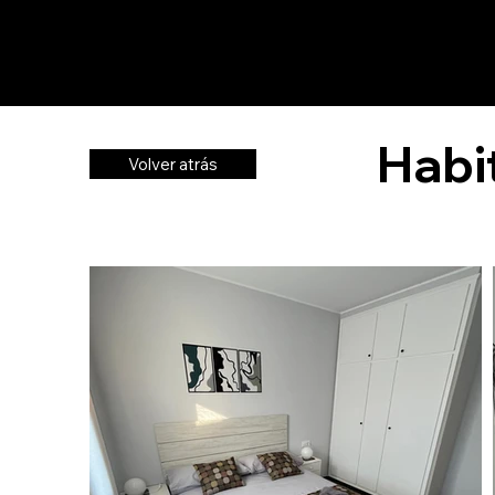
Cals Avis de Sau
​Alojamiento turístico
Habi
Volver atrás