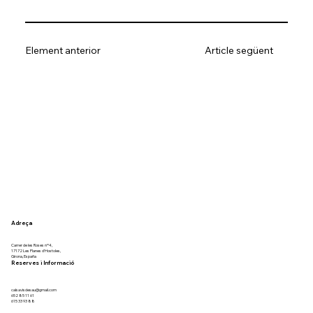
Element anterior
Article següent
Adreça
Carrer de les Roses nº4,
17172 Les Planes d'Hostoles,
Girona, España
Reserves i Informació
calsavisdesau@gmail.com
652 85 11 61
615 33 93 88